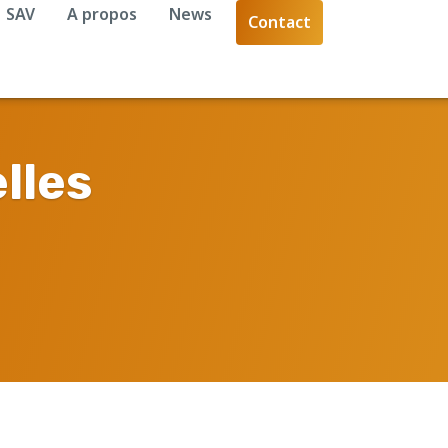
SAV
A propos
News
Contact
lles