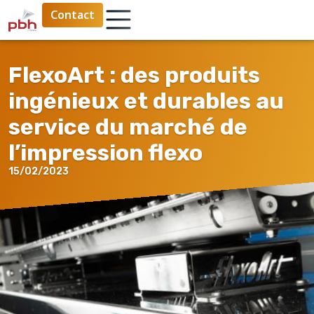
Contact
FlexoArt : des produits
ingénieux et durables au
service du marché de
l’impression flexo
15/02/2023