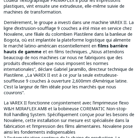
couleur flexographique PRIMAFLEX 8 pour les impressions
plastiques, vint ensuite une extrudeuse, elle-même suivie de
machines de transformation.
Dernièrement, le groupe a investi dans une machine VAREX II. La
ligne d’extrusion-soufflage 9 couches a été mise en service chez
Novalene, une filiale du colombien Plastilene dans la banlieue de
Bogota, où est implantée la plateforme logistique qui alimente
le marché latino-américain essentiellement en
films barrière
hauts de gamme
et en films techniques. „Nous attendons
beaucoup de nos machines car nous ne fabriquons que des
produits d’excellence que nous imposent les normes
internationales“, déclare Gabriel Jaramillo, directeur technique de
Plastilene. „La VAREX II est à ce jour la seule extrudeuse-
souffleuse 9 couches à ouverture 2,600mm d’Amérique latine.
C’est la largeur de film idéale pour les marchés que nous
couvrons“.
La VAREX II fonctionne conjointement avec l’imprimeuse flexo
W&H MIRAFLEX AM8 et la bobineuse COREMATIC Non-stop-
Roll handling System. Spécifiquement conçue pour les besoins de
Novalene, cette installation sur mesure est spécialisée dans la
fabrication et l’impression des films alimentaires. Novalene pose
ainsi les fondements indispensables
à l’automatisation continue de la chaine de production. Le