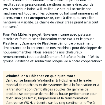
résultat est impressionnant, s’enthousiasme le directeur de
W&H Amérique latine Willi Müller. „Le site qui accueille nos
machines est tout neuf, les volumes du hall sont immenses et
la
structure est autoportante
, c’est-à-dire qu’aucun pilier
n’entrave la visibilité. La chaîne de valeur créée prend ainsi tout
son sens.“
Pour Willi Müller, le projet Novalene incarne avec justesse
l’étroite et fructueuse collaboration entre W&H et le groupe
Plastilene : „L’exemple de Plastilene démontre précisément
l’importance de la présence de nos machines pour développer de
nouveaux marchés. Nous adressons nos chaleureux
remerciements tout particulièrement à Stefano Pacini, PDG du
groupe Plastilene et souhaitons longue vie à notre coopération.“
Windmöller & Hölscher en quelques mots :
L’entreprise familiale Windmöller & Hölscher est le leader
mondial de machines et de systèmes liés à la fabrication et à
la transformation d’emballages souples. Sa gamme de
produits se compose de machines haute-performance pour
l’extrusion (les films), l’impression et la transformation.
L’entreprise W&H, présente sur les cinq continents, offre à