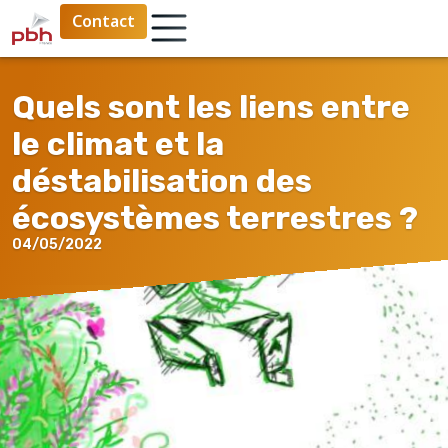
Contact
Quels sont les liens entre
le climat et la
déstabilisation des
écosystèmes terrestres ?
04/05/2022