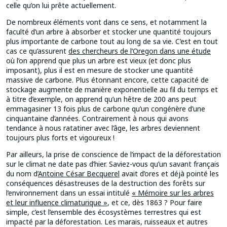
celle qu’on lui prête actuellement.
De nombreux éléments vont dans ce sens, et notamment la
faculté d’un arbre à absorber et stocker une quantité toujours
plus importante de carbone tout au long de sa vie. C’est en tout
cas ce qu’assurent
des chercheurs de l’Oregon dans une étude
où l’on apprend que plus un arbre est vieux (et donc plus
imposant), plus il est en mesure de stocker une quantité
massive de carbone. Plus étonnant encore, cette capacité de
stockage augmente de manière exponentielle au fil du temps et
à titre d’exemple, on apprend qu’un hêtre de 200 ans peut
emmagasiner 13 fois plus de carbone qu’un congénère d’une
cinquantaine d’années. Contrairement à nous qui avons
tendance à nous ratatiner avec l’âge, les arbres deviennent
toujours plus forts et vigoureux !
Par ailleurs, la prise de conscience de l’impact de la déforestation
sur le climat ne date pas d’hier. Saviez-vous qu’un savant français
du nom d’
Antoine César Becquerel
avait d’ores et déjà pointé les
conséquences désastreuses de la destruction des forêts sur
l’environnement dans un essai intitulé
« Mémoire sur les arbres
et leur influence climaturique »
, et ce, dès 1863 ? Pour faire
simple, c’est l’ensemble des écosystèmes terrestres qui est
impacté par la déforestation. Les marais, ruisseaux et autres