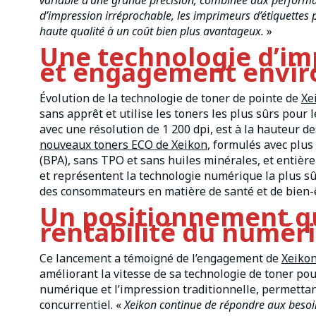
variable d’une grande précision, combinée aux performa
d’impression irréprochable, les imprimeurs d’étiquette
haute qualité à un coût bien plus avantageux.
»
Une technologie d’imp
et engagement envi
Évolution de la technologie de toner de pointe de
Xe
sans apprêt et utilise les toners les plus sûrs pour 
avec une résolution de 1 200 dpi, est à la hauteur d
nouveaux toners ECO de Xeikon
, formulés avec plus
(BPA), sans TPO et sans huiles minérales, et entièr
et représentent la technologie numérique la plus sû
des consommateurs en matière de santé et de bien-
Un positionnement qui
rentabilité du numér
Ce lancement a témoigné de l’engagement de
Xeiko
améliorant la vitesse de sa technologie de toner pour
numérique et l’impression traditionnelle, permettant
concurrentiel. «
Xeikon continue de répondre aux besoin