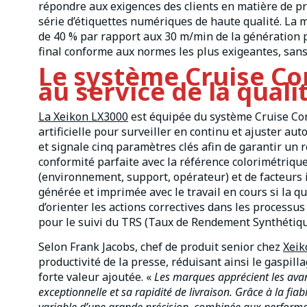
répondre aux exigences des clients en matière de pr
série d’étiquettes numériques de haute qualité. La 
de 40 % par rapport aux 30 m/min de la génération p
final conforme aux normes les plus exigeantes, san
Le système Cruise Cont
au service de la qual
La Xeikon LX3000
est équipée du système Cruise Contr
artificielle pour surveiller en continu et ajuster a
et signale cinq paramètres clés afin de garantir un
conformité parfaite avec la référence colorimétrique
(environnement, support, opérateur) et de facteurs 
générée et imprimée avec le travail en cours si la 
d’orienter les actions correctives dans les processu
pour le suivi du TRS (Taux de Rendement Synthétique
Selon Frank Jacobs, chef de produit senior chez
Xeik
productivité de la presse, réduisant ainsi le gaspil
forte valeur ajoutée. «
Les marques apprécient les avan
exceptionnelle et sa rapidité de livraison. Grâce à la fia