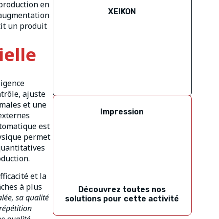
 production en
XEIKON
e augmentation
it un produit
ielle
ligence
trôle, ajuste
imales et une
Impression
 externes
utomatique est
hysique permet
quantitatives
oduction.
icacité et la
âches à plus
Découvrez toutes nos
lée, sa qualité
solutions pour cette activité
répétition