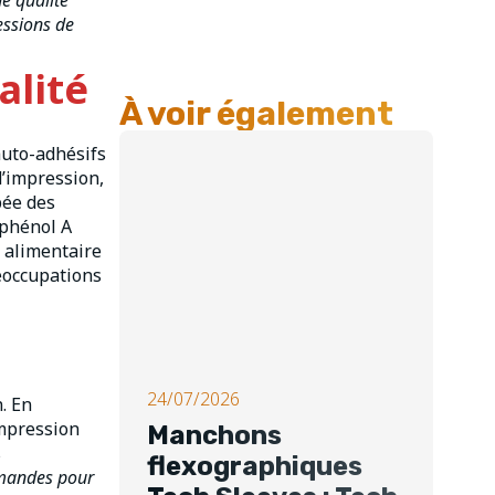
e qualité
essions de
alité
À voir également
uto-adhésifs
d’impression,
pée des
sphénol A
é alimentaire
réoccupations
24/07/2026
. En
impression
Manchons
s
flexographiques
emandes pour