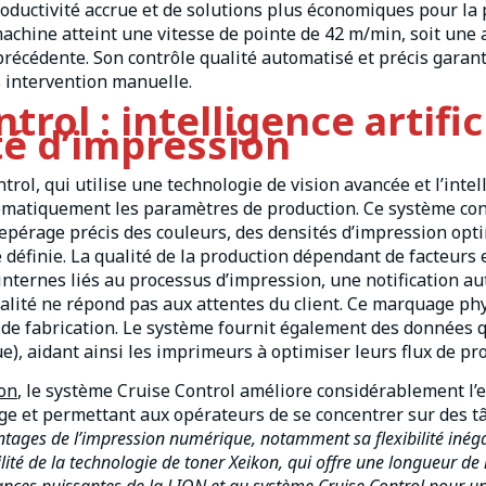
oductivité accrue et de solutions plus économiques pour la
machine atteint une vitesse de pointe de 42 m/min, soit un
récédente. Son contrôle qualité automatisé et précis garant
s intervention manuelle.
rol : intelligence artific
ité d’impression
ol, qui utilise une technologie de vision avancée et l’intel
utomatiquement les paramètres de production. Ce système con
 repérage précis des couleurs, des densités d’impression opt
 définie. La qualité de la production dépendant de facteurs
internes liés au processus d’impression, une notification a
qualité ne répond pas aux attentes du client. Ce marquage p
s de fabrication. Le système fournit également des données 
), aidant ainsi les imprimeurs à optimiser leurs flux de pr
on
, le système Cruise Control améliore considérablement l’eff
lage et permettant aux opérateurs de se concentrer sur des t
tages de l’impression numérique, notamment sa flexibilité inéga
bilité de la technologie de toner Xeikon, qui offre une longueur de 