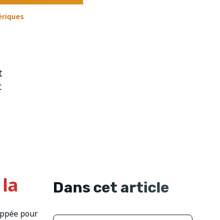
ériques
t
c
la
Dans cet article
oppée pour