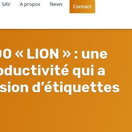
SAV
A propos
News
Contact
 « LION » : une
ductivité qui a
ssion d’étiquettes