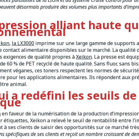
nces puissantes de la LION et au système Cruise Control pour un
s peuvent désormais produire des volumes plus importants d’impr
ression alliant haute qu
ronnemental
ikon
,
la LX3000
imprime sur une large gamme de supports a
le contact alimentaire disponibles sur le marché. La qualité 
es exigences de qualité propres à
Xeikon
. La presse est équi
 de 60 % de PET recyclé de haute qualité. Sans fluor, sans bi
ement véganes, ces toners respectent les normes de sécurit
re pour les applications alimentaires. Ils répondent aux p
être animal.
 a redéfini les seuils de
ique
n
en faveur de la numérisation de la production d’impression
 étiquettes, Xeikon a relevé le seuil de rentabilité entre l’
 à ses clients de saisir des opportunités sur ce marché trè
s spécifiques de ses clients et reçoit un nombre croissant de d