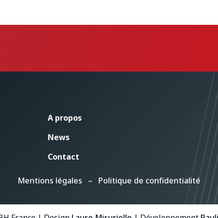
A propos
News
Contact
Mentions légales
–
Politique de confidentialité
BH France | Design
Laure Misuriello
| Développement
Paul