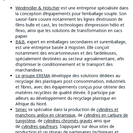
Windmöller & Hölscher
est une entreprise spécialisée dans
la conception d’équipements pour l’emballage souple. Son
savoir-faire couvre notamment les lignes d’extrusion de
films bulle et cast, les technologies d’impression hélio et
flexo, ainsi que les solutions de transformation en sacs
papier.
B&B
, expert en emballages secondaires et suremballage,
est une entreprise basée à Hopsten. Elle conçoit
notamment des encartonneuses et des fardeleuses,
spécialement destinées au secteur agroalimentaire, afin
d’optimiser le conditionnement et le transport des
marchandises.
Le groupe EREMA
développe des solutions dédiées au
recyclage des plastiques post-consommation, industriels
et fibres, avec des équipements conçus pour obtenir des
matières recyclées de qualité élevée. Il participe par
ailleurs au développement du recyclage plastique en
Afrique du Nord.
Simec
se spécialise dans la production de
cylindres et
manchons anilox en céramique
, de
cylindres en carbure de
tungstène
, de
cylindres chromés gravés
ainsi que
de
cylindres gaufreurs
. S’appuyant sur deux sites de
production et un réseau de partenaires techniques et