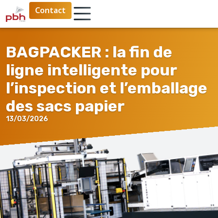
Contact
BAGPACKER : la fin de
ligne intelligente pour
l’inspection et l’emballage
des sacs papier
13/03/2026