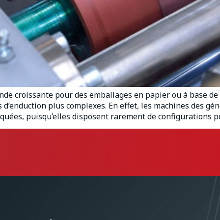
nde croissante pour des emballages en papier ou à base de p
d’enduction plus complexes. En effet, les machines des gé
quées, puisqu’elles disposent rarement de configurations po