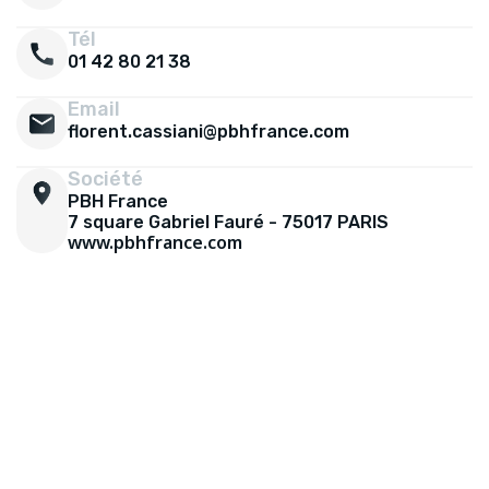
Tél
01 42 80 21 38
Email
florent.cassiani@pbhfrance.com
Société
PBH France
7 square Gabriel Fauré - 75017 PARIS
www.pbhfrance.com